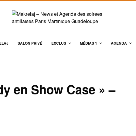
ELAJ
SALON PRIVÉ
EXCLUS
MÉDIAS 1
AGENDA
dy en Show Case » –