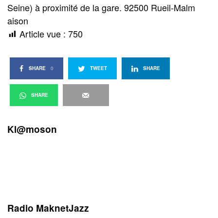
Seine) à proximité de la gare. 92500 Rueil-Malm
aison
Article vue :
750
SHARE
0
TWEET
SHARE
SHARE
Kl@moson
Radio MaknetJazz