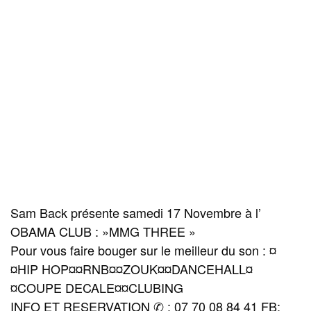
Sam Back présente samedi 17 Novembre à l’
OBAMA CLUB : »MMG THREE »
Pour vous faire bouger sur le meilleur du son : ¤
¤HIP HOP¤¤RNB¤¤ZOUK¤¤DANCEHALL¤
¤COUPE DECALE¤¤CLUBING
INFO ET RESERVATION ✆ : 07 70 08 84 41 FB: