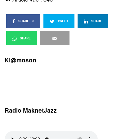
SHARE
0
TWEET
SHARE
SHARE
Kl@moson
Radio MaknetJazz