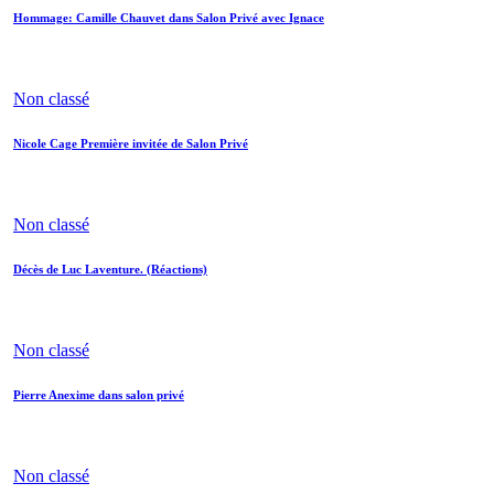
Hommage: Camille Chauvet dans Salon Privé avec Ignace
Non classé
Nicole Cage Première invitée de Salon Privé
Non classé
Décès de Luc Laventure. (Réactions)
Non classé
Pierre Anexime dans salon privé
Non classé