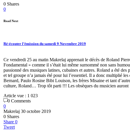
0
Shares
0
Read Next
Ré-écouter l’émission du samedi 9 Novembre 2019
Ce vendredi 25 au matin Makrelaj apprenait le décès de Roland Pierr
Fondamental » comme il s’était lui même surnommé non sans humour (a
passionné des musiques latines, cubaines et autres. Roland a été des 
et tel groupe n’a jamais été pour lui l’essentiel. Il a donc multiplié
Bernard, Paulo Rosine Bibi Louison, les frères Misaine et tant d’aut
culture, Roland… Trop tôt parti !!! Les obsèques du musicien auront l
Article vue :
1 023
0 Comments
0
Makrelaj
30 octobre 2019
0
Shares
Share
0
Tweet