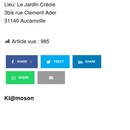
Lieu: Le Jardin Créole
3bis rue Clement Ader
31140 Aucamville
Article vue :
985
SHARE
0
TWEET
SHARE
SHARE
Kl@moson