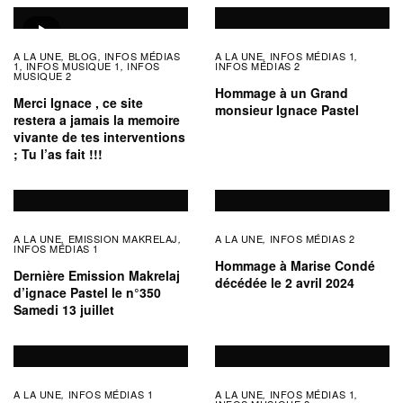
A LA UNE
BLOG
INFOS MÉDIAS
A LA UNE
INFOS MÉDIAS 1
,
,
,
,
1
INFOS MUSIQUE 1
INFOS
INFOS MÉDIAS 2
,
,
MUSIQUE 2
Hommage à un Grand
Merci Ignace , ce site
monsieur Ignace Pastel
restera a jamais la memoire
vivante de tes interventions
; Tu l’as fait !!!
A LA UNE
EMISSION MAKRELAJ
A LA UNE
INFOS MÉDIAS 2
,
,
,
INFOS MÉDIAS 1
Hommage à Marise Condé
Dernière Emission Makrelaj
décédée le 2 avril 2024
d’ignace Pastel le n°350
Samedi 13 juillet
A LA UNE
INFOS MÉDIAS 1
A LA UNE
INFOS MÉDIAS 1
,
,
,