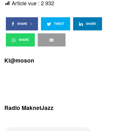
Article vue :
2 932
SHARE
0
TWEET
SHARE
SHARE
Kl@moson
Radio MaknetJazz