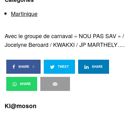
Martinique
Avec le groupe de carnaval « NOU PAS SAV » /
Jocelyne Beroard / KWAKXI / JP MARTHELY….
SHARE
0
TWEET
SHARE
SHARE
Kl@moson