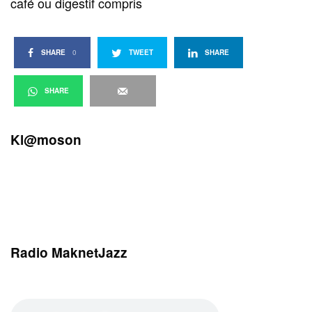
café ou digestif compris
SHARE
0
TWEET
SHARE
SHARE
Kl@moson
Radio MaknetJazz