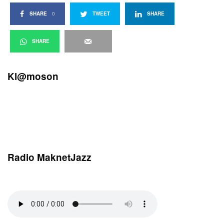
SHARE
0
TWEET
SHARE
SHARE
Kl@moson
Radio MaknetJazz