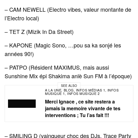
– CAM NEWELL (Electro vibes, valeur montante de
l’Electro local)
– TET Z (Mizik In Da Street)
– KAPONE (Magic Sono, …pou sa ka sonjé les
années 90!)
– PATPO (Résident MAXIMUS, mais aussi
Sunshine Mix épi Shakima anlè Sun FM à l’époque)
SEE ALSO
A LA UNE
BLOG
INFOS MÉDIAS 1
INFOS
,
,
,
MUSIQUE 1
INFOS MUSIQUE 2
,
Merci Ignace , ce site restera a
jamais la memoire vivante de tes
interventions ; Tu l’as fait !!!
– SMILING D (vainqueur choc des DJs, Trace Party