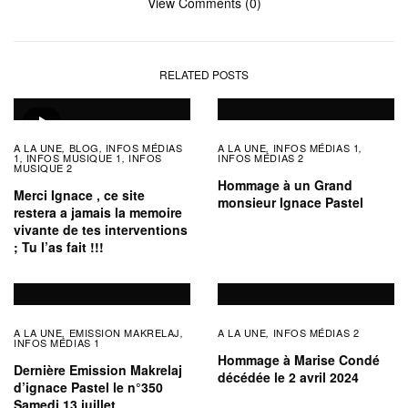
View Comments (0)
RELATED POSTS
A LA UNE
BLOG
INFOS MÉDIAS
A LA UNE
INFOS MÉDIAS 1
,
,
,
,
1
INFOS MUSIQUE 1
INFOS
INFOS MÉDIAS 2
,
,
MUSIQUE 2
Hommage à un Grand
Merci Ignace , ce site
monsieur Ignace Pastel
restera a jamais la memoire
vivante de tes interventions
; Tu l’as fait !!!
A LA UNE
EMISSION MAKRELAJ
A LA UNE
INFOS MÉDIAS 2
,
,
,
INFOS MÉDIAS 1
Hommage à Marise Condé
Dernière Emission Makrelaj
décédée le 2 avril 2024
d’ignace Pastel le n°350
Samedi 13 juillet