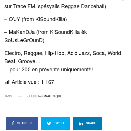
sur Trace FM, spésyalis Reggae Dancehall)
– O’JY (from KiSoundKilla)
– MaKanDJa (from KiSoundKilla èk
SoUsLeGrOunD)
Electro, Reggae, Hip-Hop, Acid Jazz, Soca, World
Beat, Groove…
…pour 20€ en prévente uniquement!!!
Article vue :
1 167
TAGS
CLUBBING MARTINIQUE
SHARE
0
TWEET
SHARE