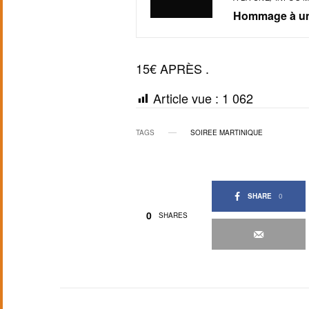
Hommage à un
15€ APRÈS .
Article vue :
1 062
TAGS
SOIREE MARTINIQUE
SHARE
0
0
SHARES