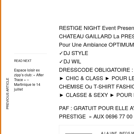
RESTIGE NIGHT Event Presen
CHATEAU GAILLARD La PREST
Pour Une Ambiance OPTIMU
✓DJ STYLE
✓DJ WIL
READ NEXT
DRESSCODE OBLIGATOIRE :
Espace loisir ex
zipp’s club: « After
► CHIC & CLASS ► POUR 
Trace » –
PREVIOUS ARTICLE
Martinique le 14
CHEMISE Ou T-SHIRT FASHI
juillet
► CLASSE & SEXY ► POUR
PAF : GRATUIT POUR ELLE 
PRESTIGE » AUX 0696 77 00 
A LA UNE
INFOS M
,