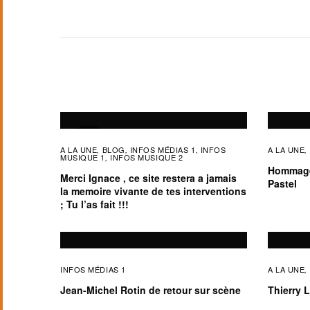
A LA UNE
BLOG
INFOS MÉDIAS 1
INFOS
A LA UNE
,
,
,
,
MUSIQUE 1
INFOS MUSIQUE 2
,
Hommage
Merci Ignace , ce site restera a jamais
Pastel
la memoire vivante de tes interventions
; Tu l’as fait !!!
INFOS MÉDIAS 1
A LA UNE
,
Jean-Michel Rotin de retour sur scène
Thierry 