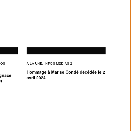
FOS
A LA UNE
INFOS MÉDIAS 2
,
Hommage à Marise Condé décédée le 2
ignace
avril 2024
et