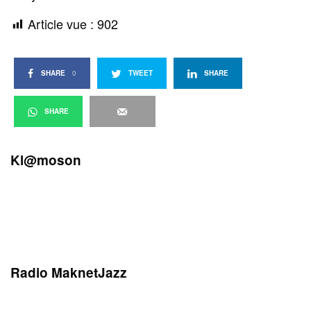
Article vue :
902
SHARE
0
TWEET
SHARE
SHARE
Kl@moson
Radio MaknetJazz