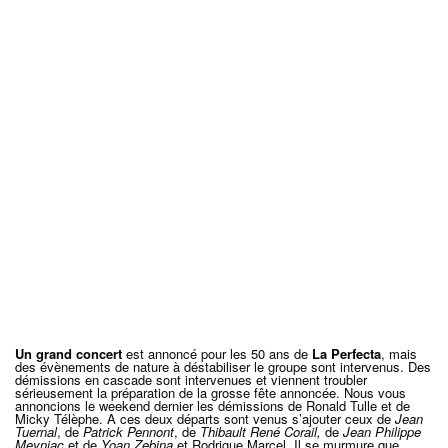
Un grand concert
est annoncé pour les 50 ans de
La Perfecta
, mais
des évènements de nature à déstabiliser le groupe sont intervenus. Des
démissions en cascade sont intervenues et viennent troubler
sérieusement la préparation de la grosse fête annoncée. Nous vous
annoncions le weekend dernier les démissions de Ronald Tulle et de
Micky Télèphe. A ces deux départs sont venus s’ajouter ceux de
Jean
Tuernal
, de
Patrick Pennont
, de
Thibault René Corail,
de
Jean Philippe
Meyniac
et de
Yoan Zebina
et Rodrigue Marcel. Il se murmure que