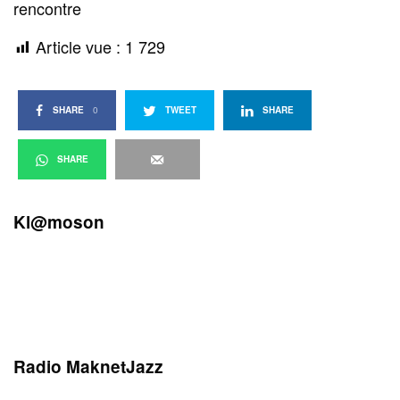
rencontre
Article vue :
1 729
SHARE
0
TWEET
SHARE
SHARE
Kl@moson
Radio MaknetJazz