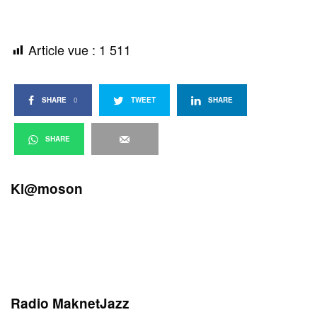
Article vue :
1 511
SHARE
0
TWEET
SHARE
SHARE
Kl@moson
Radio MaknetJazz