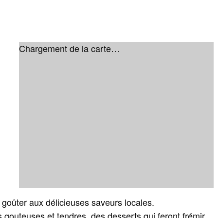
Chargement de la carte…
goûter aux délicieuses saveurs locales.
 gouteuses et tendres, des desserts qui feront frémir