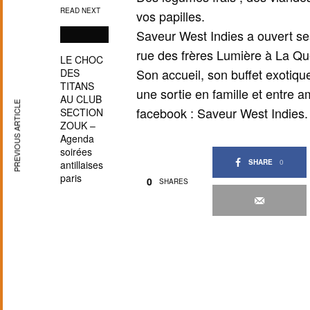
READ NEXT
vos papilles.
Saveur West Indies a ouvert s
rue des frères Lumière à La Que
LE CHOC
Son accueil, son buffet exotique
DES
TITANS
une sortie en famille et entre a
AU CLUB
PREVIOUS ARTICLE
facebook : Saveur West Indies.
SECTION
ZOUK –
Agenda
soirées
SHARE
0
antillaises
paris
0
SHARES